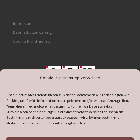
Impressum
Datenschutzerklärung
Cookie-Richtlinie (EU)
Cookie-Zustimmung verwalten
unterstützt durch IOK
Um ein optimales Erlebnis bieten zu können, verwenden wir Technologien wie
Cookies, um Geräteinformationen zu speichern und/oder darauf zuzugreifen.
Wenn diesen Technologien zugestimmt, können wir Daten wie das
Surfverhalten oder eindeutige IDs auf dieser Website verarbeiten. Wenn die
Zustimmung nicht erteilt oder zurückgezogen wird, können bestimmte
supported by
DÖ
IT
Merkmale und Funktionen beeinträchtigt werden.