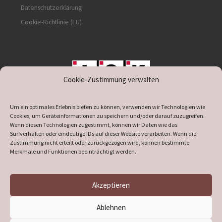
Datenschutzerklärung
Cookie-Richtlinie (EU)
Cookie-Zustimmung verwalten
unterstützt durch IOK
Um ein optimales Erlebnis bieten zu können, verwenden wir Technologien wie
Cookies, um Geräteinformationen zu speichern und/oder darauf zuzugreifen.
Wenn diesen Technologien zugestimmt, können wir Daten wie das
Surfverhalten oder eindeutige IDs auf dieser Website verarbeiten. Wenn die
Zustimmung nicht erteilt oder zurückgezogen wird, können bestimmte
supported by
DÖ
IT
Merkmale und Funktionen beeinträchtigt werden.
Akzeptieren
© 2026
Heimatverein Verl
– Alle Rechte vorbehalten
Ablehnen
Präsentiert von
WP
– Entworfen mit dem
Customizr-Theme