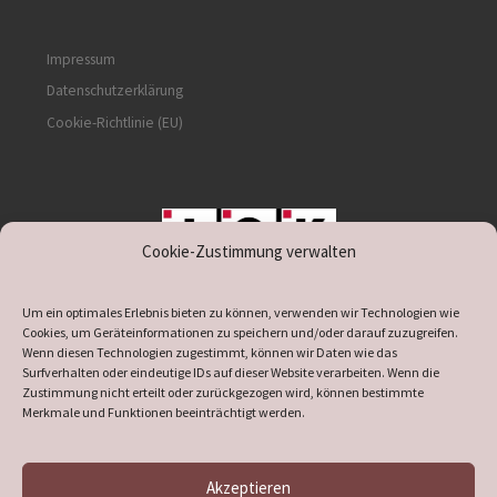
Impressum
Datenschutzerklärung
Cookie-Richtlinie (EU)
Cookie-Zustimmung verwalten
unterstützt durch IOK
Um ein optimales Erlebnis bieten zu können, verwenden wir Technologien wie
Cookies, um Geräteinformationen zu speichern und/oder darauf zuzugreifen.
Wenn diesen Technologien zugestimmt, können wir Daten wie das
Surfverhalten oder eindeutige IDs auf dieser Website verarbeiten. Wenn die
Zustimmung nicht erteilt oder zurückgezogen wird, können bestimmte
supported by
DÖ
IT
Merkmale und Funktionen beeinträchtigt werden.
Akzeptieren