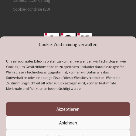
Datenschutzerklärung
Cookie-Richtlinie (EU)
Cookie-Zustimmung verwalten
unterstützt durch IOK
Um ein optimales Erlebnis bieten zu können, verwenden wir Technologien wie
Cookies, um Geräteinformationen zu speichern und/oder darauf zuzugreifen.
Wenn diesen Technologien zugestimmt, können wir Daten wie das
Surfverhalten oder eindeutige IDs auf dieser Website verarbeiten. Wenn die
Zustimmung nicht erteilt oder zurückgezogen wird, können bestimmte
supported by
DÖ
IT
Merkmale und Funktionen beeinträchtigt werden.
Akzeptieren
© 2026
Heimatverein Verl
– Alle Rechte vorbehalten
Ablehnen
Präsentiert von
WP
– Entworfen mit dem
Customizr-Theme