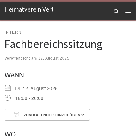
Heimatverein Verl
Zum Inhalt springen
Search
Me
INTERN
Fachbereichssitzung
Veröffentlicht am
12. August 2025
WANN
Di. 12. August 2025
18:00 - 20:00
ZUM KALENDER HINZUFÜGEN
ICS herunterladen
Google Kalender
WO