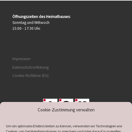
Öffnungszeiten des Heimathauses:
Sonntag und Mittwoch
15:00 - 17:30 Uhr.
Impressum
Datenschutzerklärung
Cookie-Richtlinie (EU)
Cookie-Zustimmung verwalten
unterstützt durch IOK
Um ein optimales Erlebnis bieten zu können, verwenden wir Technologien wie
Cookies, um Geräteinformationen zu speichern und/oder darauf zuzugreifen.