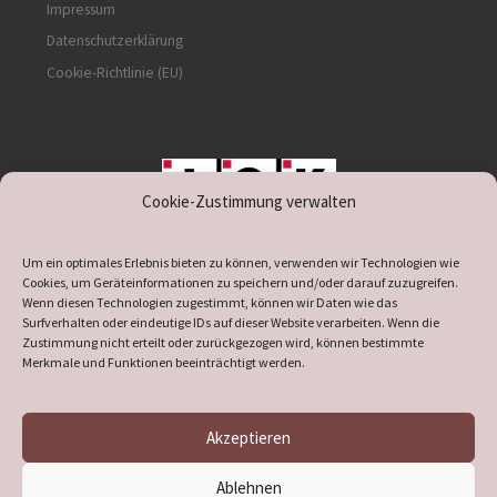
Impressum
Datenschutzerklärung
Cookie-Richtlinie (EU)
Cookie-Zustimmung verwalten
unterstützt durch IOK
Um ein optimales Erlebnis bieten zu können, verwenden wir Technologien wie
Cookies, um Geräteinformationen zu speichern und/oder darauf zuzugreifen.
Wenn diesen Technologien zugestimmt, können wir Daten wie das
Surfverhalten oder eindeutige IDs auf dieser Website verarbeiten. Wenn die
Zustimmung nicht erteilt oder zurückgezogen wird, können bestimmte
supported by
DÖ
IT
Merkmale und Funktionen beeinträchtigt werden.
Akzeptieren
© 2026
Heimatverein Verl
– Alle Rechte vorbehalten
Ablehnen