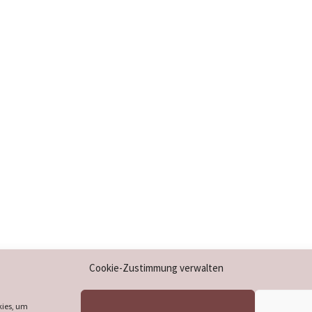
Impressum
Cookie-Zustimmung verwalten
Datenschutzerklärung
Cookie-Richtlinie (EU)
kies, um