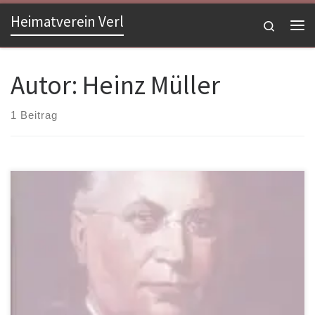
Heimatverein Verl
Zum Inhalt springen
Search
Me
Autor:
Heinz Müller
1 Beitrag
Veröffentlicht: Verl 2000Format: 21 x 20 cmSeitenzahl: 80Preis:
3,50 €