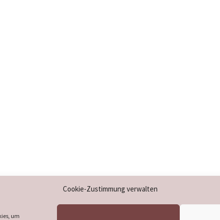
Impressum
Cookie-Zustimmung verwalten
Datenschutzerklärung
Cookie-Richtlinie (EU)
kies, um