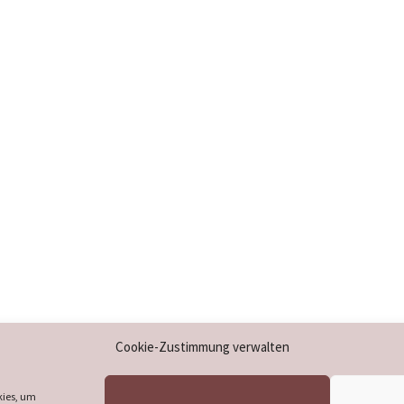
Impressum
Cookie-Zustimmung verwalten
Datenschutzerklärung
Cookie-Richtlinie (EU)
kies, um