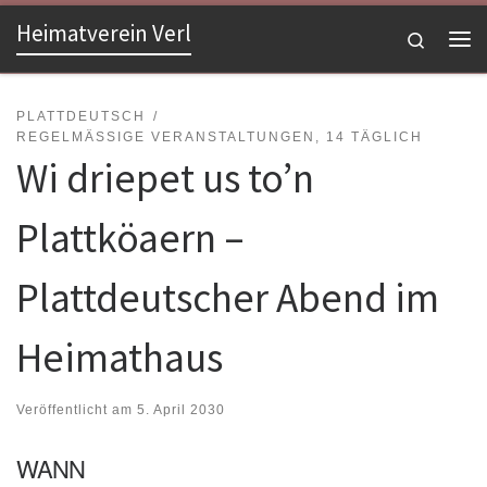
Heimatverein Verl
Zum Inhalt springen
Search
Me
PLATTDEUTSCH
REGELMÄSSIGE VERANSTALTUNGEN, 14 TÄGLICH
Wi driepet us to’n
Plattköaern –
Plattdeutscher Abend im
Heimathaus
Veröffentlicht am
5. April 2030
WANN