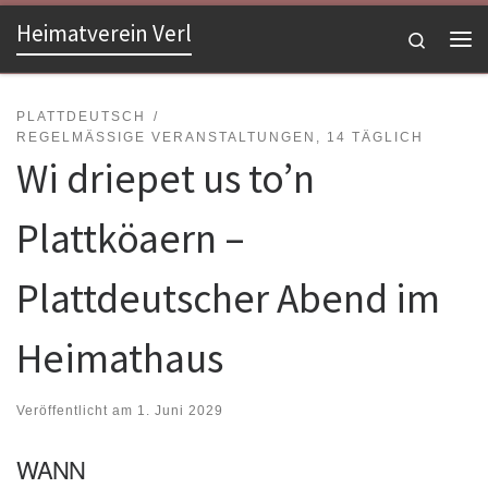
Heimatverein Verl
Zum Inhalt springen
Search
Me
PLATTDEUTSCH
REGELMÄSSIGE VERANSTALTUNGEN, 14 TÄGLICH
Wi driepet us to’n
Plattköaern –
Plattdeutscher Abend im
Heimathaus
Veröffentlicht am
1. Juni 2029
WANN