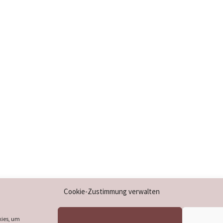
Impressum
Cookie-Zustimmung verwalten
Datenschutzerklärung
Cookie-Richtlinie (EU)
kies, um