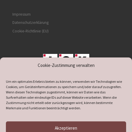
Impressum
Datenschutzerklärung
Cookie-Richtlinie (EU)
Cookie-Zustimmung verwalten
unterstützt durch IOK
Um ein optimales Erlebnis bieten zu können, verwenden wir Technologien wie
Cookies, um Geräteinformationen zu speichern und/oder darauf zuzugreifen.
Wenn diesen Technologien zugestimmt, können wir Daten wie das
Surfverhalten oder eindeutige IDs auf dieser Website verarbeiten. Wenn die
Zustimmung nicht erteilt oder zurückgezogen wird, können bestimmte
supported by
DÖ
IT
Merkmale und Funktionen beeinträchtigt werden.
Akzeptieren