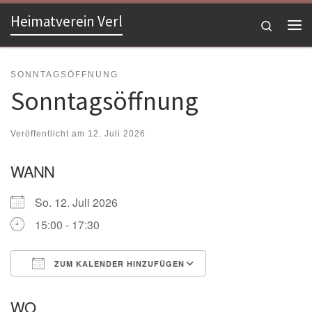
Heimatverein Verl
Zum Inhalt springen
Search
Me
SONNTAGSÖFFNUNG
Sonntagsöffnung
Veröffentlicht am
12. Juli 2026
WANN
So. 12. Juli 2026
15:00 - 17:30
ZUM KALENDER HINZUFÜGEN
ICS herunterladen
Google Kalender
WO