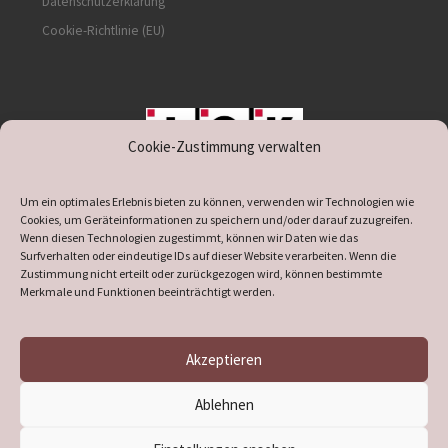
Datenschutzerklärung
Cookie-Richtlinie (EU)
Cookie-Zustimmung verwalten
unterstützt durch IOK
Um ein optimales Erlebnis bieten zu können, verwenden wir Technologien wie
Cookies, um Geräteinformationen zu speichern und/oder darauf zuzugreifen.
Wenn diesen Technologien zugestimmt, können wir Daten wie das
Surfverhalten oder eindeutige IDs auf dieser Website verarbeiten. Wenn die
Zustimmung nicht erteilt oder zurückgezogen wird, können bestimmte
supported by
DÖ
IT
Merkmale und Funktionen beeinträchtigt werden.
Akzeptieren
© 2026
Heimatverein Verl
– Alle Rechte vorbehalten
Ablehnen
Präsentiert von
WP
– Entworfen mit dem
Customizr-Theme