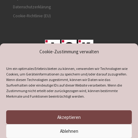
Datenschutzerklärung
Cookie-Richtlinie (EU)
Cookie-Zustimmung verwalten
unterstützt durch IOK
Um ein optimales Erlebnis bieten zu können, verwenden wir Technologien wie
Cookies, um Geräteinformationen zu speichern und/oder darauf zuzugreifen.
Wenn diesen Technologien zugestimmt, können wir Daten wie das
Surfverhalten oder eindeutige IDs auf dieser Website verarbeiten. Wenn die
Zustimmung nicht erteilt oder zurückgezogen wird, können bestimmte
supported by
DÖ
IT
Merkmale und Funktionen beeinträchtigt werden.
Akzeptieren
© 2026
Heimatverein Verl
– Alle Rechte vorbehalten
Ablehnen