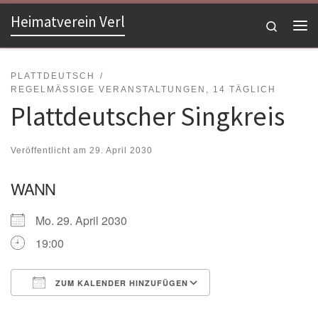
Heimatverein Verl
Zum Inhalt springen
Search
Me
PLATTDEUTSCH
REGELMÄSSIGE VERANSTALTUNGEN, 14 TÄGLICH
Plattdeutscher Singkreis
Veröffentlicht am
29. April 2030
WANN
Mo. 29. April 2030
19:00
ZUM KALENDER HINZUFÜGEN
ICS herunterladen
Google Kalender