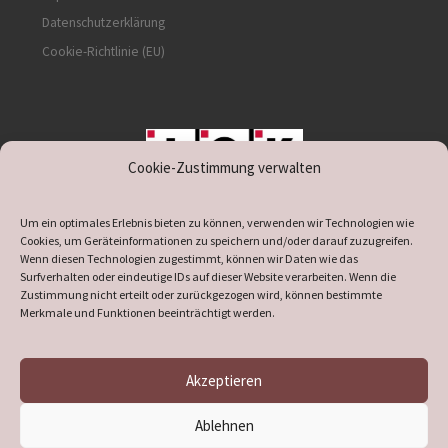
Datenschutzerklärung
Cookie-Richtlinie (EU)
Cookie-Zustimmung verwalten
unterstützt durch IOK
Um ein optimales Erlebnis bieten zu können, verwenden wir Technologien wie
Cookies, um Geräteinformationen zu speichern und/oder darauf zuzugreifen.
Wenn diesen Technologien zugestimmt, können wir Daten wie das
Surfverhalten oder eindeutige IDs auf dieser Website verarbeiten. Wenn die
Zustimmung nicht erteilt oder zurückgezogen wird, können bestimmte
supported by
DÖ
IT
Merkmale und Funktionen beeinträchtigt werden.
Akzeptieren
© 2026
Heimatverein Verl
– Alle Rechte vorbehalten
Ablehnen