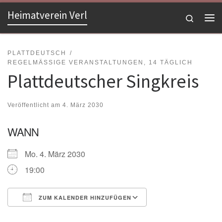
Heimatverein Verl
Zum Inhalt springen
Search
Me
PLATTDEUTSCH
REGELMÄSSIGE VERANSTALTUNGEN, 14 TÄGLICH
Plattdeutscher Singkreis
Veröffentlicht am
4. März 2030
WANN
Mo. 4. März 2030
19:00
ZUM KALENDER HINZUFÜGEN
ICS herunterladen
Google Kalender