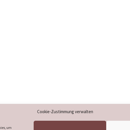
Impressum
Cookie-Zustimmung verwalten
Datenschutzerklärung
Cookie-Richtlinie (EU)
kies, um