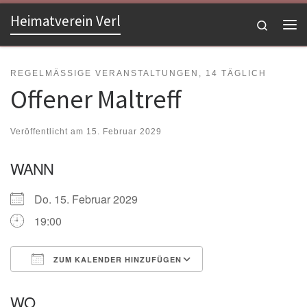
Heimatverein Verl
Zum Inhalt springen
Search
Me
REGELMÄSSIGE VERANSTALTUNGEN, 14 TÄGLICH
Offener Maltreff
Veröffentlicht am
15. Februar 2029
WANN
Do. 15. Februar 2029
19:00
ZUM KALENDER HINZUFÜGEN
ICS herunterladen
Google Kalender
WO