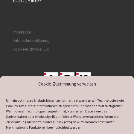
15:00 - 17:30 Uhr.
Impressum
Datenschutzerklärung
Cookie-Richtlinie (EU)
Cookie-Zustimmung verwalten
unterstützt durch IOK
Um ein optimales Erlebnis bieten zu können, verwenden wir Technologien wie
Cookies, um Geräteinformationen zu speichern und/oder darauf zuzugreifen.
Wenn diesen Technologien zugestimmt, können wir Daten wie das
Surfverhalten oder eindeutige IDs auf dieser Website verarbeiten. Wenn die
Zustimmung nicht erteilt oder zurückgezogen wird, können bestimmte
supported by
DÖ
IT
Merkmale und Funktionen beeinträchtigt werden.