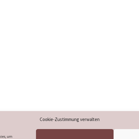
Impressum
Cookie-Zustimmung verwalten
Datenschutzerklärung
Cookie-Richtlinie (EU)
kies, um