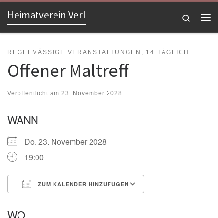
Heimatverein Verl
Zum Inhalt springen
Search
Me
REGELMÄSSIGE VERANSTALTUNGEN, 14 TÄGLICH
Offener Maltreff
Veröffentlicht am
23. November 2028
WANN
Do. 23. November 2028
19:00
ZUM KALENDER HINZUFÜGEN
ICS herunterladen
Google Kalender
WO