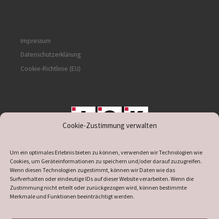
Impressum
Datenschutzerklärung
Cookie-Richtlinie (EU)
Cookie-Zustimmung verwalten
unterstützt durch IOK
Um ein optimales Erlebnis bieten zu können, verwenden wir Technologien wie
Cookies, um Geräteinformationen zu speichern und/oder darauf zuzugreifen.
Wenn diesen Technologien zugestimmt, können wir Daten wie das
Surfverhalten oder eindeutige IDs auf dieser Website verarbeiten. Wenn die
Zustimmung nicht erteilt oder zurückgezogen wird, können bestimmte
supported by
DÖ
IT
Merkmale und Funktionen beeinträchtigt werden.