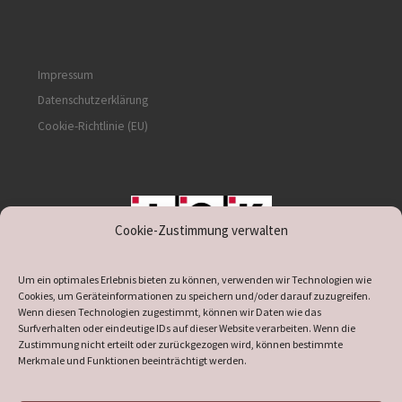
Impressum
Datenschutzerklärung
Cookie-Richtlinie (EU)
Cookie-Zustimmung verwalten
unterstützt durch IOK
Um ein optimales Erlebnis bieten zu können, verwenden wir Technologien wie
Cookies, um Geräteinformationen zu speichern und/oder darauf zuzugreifen.
Wenn diesen Technologien zugestimmt, können wir Daten wie das
Surfverhalten oder eindeutige IDs auf dieser Website verarbeiten. Wenn die
Zustimmung nicht erteilt oder zurückgezogen wird, können bestimmte
supported by
DÖ
IT
Merkmale und Funktionen beeinträchtigt werden.