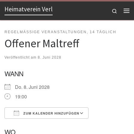
Heimatverein Verl
Zum Inhalt springen
Search
Me
REGELMÄSSIGE VERANSTALTUNGEN, 14 TÄGLICH
Offener Maltreff
Veröffentlicht am
8. Juni 2028
WANN
Do. 8. Juni 2028
19:00
ZUM KALENDER HINZUFÜGEN
ICS herunterladen
Google Kalender
WO