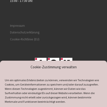
15:00 - 17:30 Uhr.
Impressum
Datenschutzerklärung
Cookie-Richtlinie (EU)
Cookie-Zustimmung verwalten
unterstützt durch IOK
Um ein optimales Erlebnis bieten zu können, verwenden wir Technologien wie
Cookies, um Geräteinformationen zu speichern und/oder darauf zuzugreifen.
Wenn diesen Technologien zugestimmt, können wir Daten wie das
Surfverhalten oder eindeutige IDs auf dieser Website verarbeiten. Wenn die
Zustimmung nicht erteilt oder zurückgezogen wird, können bestimmte
supported by
DÖ
IT
Merkmale und Funktionen beeinträchtigt werden.