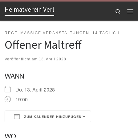
Heimatverein Verl
Zum Inhalt springen
Search
Me
REGELMÄSSIGE VERANSTALTUNGEN, 14 TÄGLICH
Offener Maltreff
Veröffentlicht am
13. April 2028
WANN
Do. 13. April 2028
19:00
ZUM KALENDER HINZUFÜGEN
ICS herunterladen
Google Kalender
WO