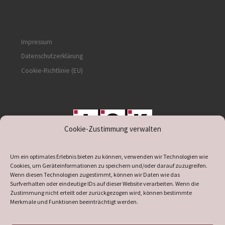
Impressum
Datenschutzerklärung
Cookie-Richtlinie (EU)
Cookie-Zustimmung verwalten
unterstützt durch IOK
Um ein optimales Erlebnis bieten zu können, verwenden wir Technologien wie
Cookies, um Geräteinformationen zu speichern und/oder darauf zuzugreifen.
Wenn diesen Technologien zugestimmt, können wir Daten wie das
Surfverhalten oder eindeutige IDs auf dieser Website verarbeiten. Wenn die
Zustimmung nicht erteilt oder zurückgezogen wird, können bestimmte
supported by
DÖ
IT
Merkmale und Funktionen beeinträchtigt werden.