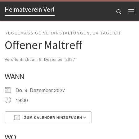
Heimatverein Verl
Zum Inhalt springen
Search
Me
REGELMÄSSIGE VERANSTALTUNGEN, 14 TÄGLICH
Offener Maltreff
Veröffentlicht am
9. Dezember 2027
WANN
Do. 9. Dezember 2027
19:00
ZUM KALENDER HINZUFÜGEN
ICS herunterladen
Google Kalender
WO