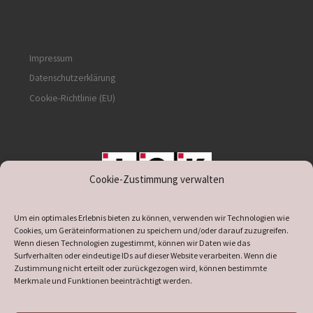
Impressum
Datenschutzerklärung
Cookie-Richtlinie (EU)
Cookie-Zustimmung verwalten
unterstützt durch IOK
Um ein optimales Erlebnis bieten zu können, verwenden wir Technologien wie
Cookies, um Geräteinformationen zu speichern und/oder darauf zuzugreifen.
Wenn diesen Technologien zugestimmt, können wir Daten wie das
Surfverhalten oder eindeutige IDs auf dieser Website verarbeiten. Wenn die
Zustimmung nicht erteilt oder zurückgezogen wird, können bestimmte
supported by
DÖ
IT
Merkmale und Funktionen beeinträchtigt werden.