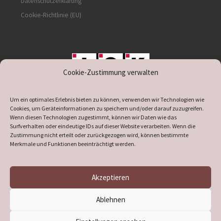
Datenschutzerklärung
Cookie-Richtlinie (EU)
Cookie-Zustimmung verwalten
unterstützt durch IOK
Um ein optimales Erlebnis bieten zu können, verwenden wir Technologien wie
Cookies, um Geräteinformationen zu speichern und/oder darauf zuzugreifen.
Wenn diesen Technologien zugestimmt, können wir Daten wie das
Surfverhalten oder eindeutige IDs auf dieser Website verarbeiten. Wenn die
Zustimmung nicht erteilt oder zurückgezogen wird, können bestimmte
supported by
DÖ
IT
Merkmale und Funktionen beeinträchtigt werden.
Akzeptieren
© 2026
Heimatverein Verl
– Alle Rechte vorbehalten
Ablehnen
Präsentiert von
WP
– Entworfen mit dem
Customizr-Theme