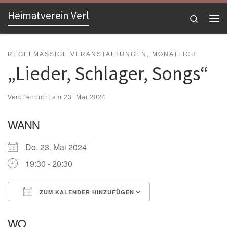
Heimatverein Verl
Zum Inhalt springen
Search
Me
REGELMÄSSIGE VERANSTALTUNGEN, MONATLICH
„Lieder, Schlager, Songs“
Veröffentlicht am
23. Mai 2024
WANN
Do. 23. Mai 2024
19:30 - 20:30
ZUM KALENDER HINZUFÜGEN
ICS herunterladen
Google Kalender
WO