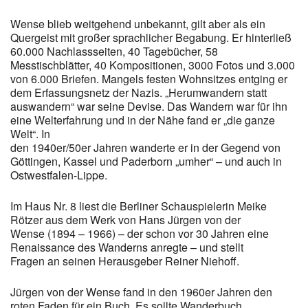
Wense blieb weitgehend unbekannt, gilt aber als ein
Quergeist mit großer sprachlicher Begabung. Er hinterließ
60.000 Nachlassseiten, 40 Tagebücher, 58
Messtischblätter, 40 Kompositionen, 3000 Fotos und 3.000
von 6.000 Briefen. Mangels festen Wohnsitzes entging er
dem Erfassungsnetz der Nazis. „Herumwandern statt
auswandern“ war seine Devise. Das Wandern war für ihn
eine Welterfahrung und in der Nähe fand er „die ganze
Welt“. In
den 1940er/50er Jahren wanderte er in der Gegend von
Göttingen, Kassel und Paderborn „umher“ – und auch in
Ostwestfalen-Lippe.
Im Haus Nr. 8 liest die Berliner Schauspielerin Meike
Rötzer aus dem Werk von Hans Jürgen von der
Wense (1894 – 1966) – der schon vor 30 Jahren eine
Renaissance des Wanderns anregte – und stellt
Fragen an seinen Herausgeber Reiner Niehoff.
Jürgen von der Wense fand in den 1960er Jahren den
roten Faden für ein Buch. Es sollte Wanderbuch