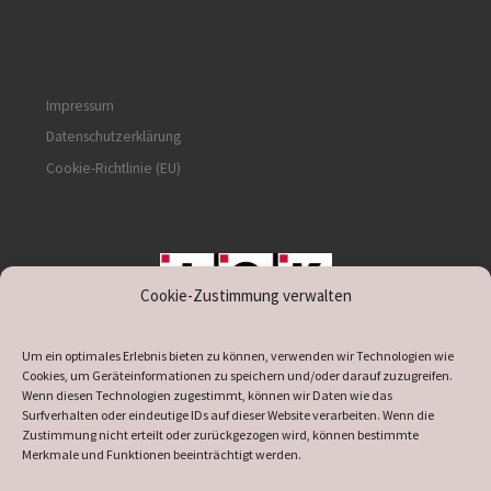
Impressum
Datenschutzerklärung
Cookie-Richtlinie (EU)
Cookie-Zustimmung verwalten
unterstützt durch IOK
Um ein optimales Erlebnis bieten zu können, verwenden wir Technologien wie
Cookies, um Geräteinformationen zu speichern und/oder darauf zuzugreifen.
Wenn diesen Technologien zugestimmt, können wir Daten wie das
Surfverhalten oder eindeutige IDs auf dieser Website verarbeiten. Wenn die
Zustimmung nicht erteilt oder zurückgezogen wird, können bestimmte
supported by
DÖ
IT
Merkmale und Funktionen beeinträchtigt werden.