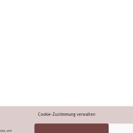
Impressum
Cookie-Zustimmung verwalten
Datenschutzerklärung
Cookie-Richtlinie (EU)
kies, um