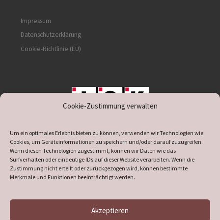
Impressum
Datenschutzerklärung
Cookie-Richtlinie (EU)
Cookie-Zustimmung verwalten
unterstützt durch IOK
Um ein optimales Erlebnis bieten zu können, verwenden wir Technologien wie
Cookies, um Geräteinformationen zu speichern und/oder darauf zuzugreifen.
Wenn diesen Technologien zugestimmt, können wir Daten wie das
Surfverhalten oder eindeutige IDs auf dieser Website verarbeiten. Wenn die
Zustimmung nicht erteilt oder zurückgezogen wird, können bestimmte
supported by
DÖ
IT
Merkmale und Funktionen beeinträchtigt werden.
Akzeptieren