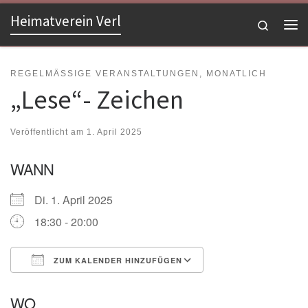
Heimatverein Verl
Zum Inhalt springen
Search
Me
REGELMÄSSIGE VERANSTALTUNGEN, MONATLICH
„Lese“- Zeichen
Veröffentlicht am
1. April 2025
WANN
Di. 1. April 2025
18:30 - 20:00
ZUM KALENDER HINZUFÜGEN
ICS herunterladen
Google Kalender
WO