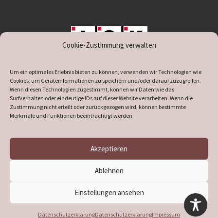
Cookie-Zustimmung verwalten
unterstützt durch IOK
Um ein optimales Erlebnis bieten zu können, verwenden wir Technologien wie
Cookies, um Geräteinformationen zu speichern und/oder darauf zuzugreifen.
Wenn diesen Technologien zugestimmt, können wir Daten wie das
Surfverhalten oder eindeutige IDs auf dieser Website verarbeiten. Wenn die
Zustimmung nicht erteilt oder zurückgezogen wird, können bestimmte
supported by
DÖ
IT
Merkmale und Funktionen beeinträchtigt werden.
Akzeptieren
© 2026
Heimatverein Verl
– Alle Rechte vorbehalten
Ablehnen
Präsentiert von
WP
– Entworfen mit dem
Customizr-Theme
Einstellungen ansehen
Datenschutzerklärung
Datenschutzerklärung
Impressum