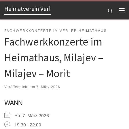
Heimatverein Verl
Zum Inhalt springen
Search
Me
FACHWERKKONZERTE IM VERLER HEIMATHAUS
Fachwerkkonzerte im
Heimathaus, Milajev –
Milajev – Morit
Veröffentlicht am
7. März 2026
WANN
Sa. 7. März 2026
19:30 - 22:00