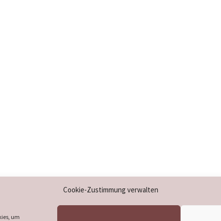
Impressum
Cookie-Zustimmung verwalten
Datenschutzerklärung
Cookie-Richtlinie (EU)
kies, um