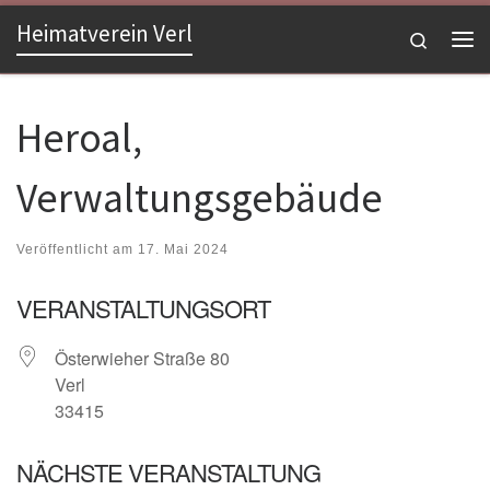
Heimatverein Verl
Zum Inhalt springen
Search
Me
Heroal,
Verwaltungsgebäude
Veröffentlicht am
17. Mai 2024
VERANSTALTUNGSORT
Österwieher Straße 80
Verl
33415
NÄCHSTE VERANSTALTUNG