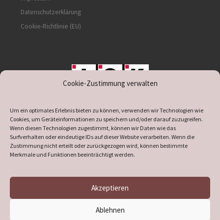
Datenschutzerklärung
Cookie-Richtlinie (EU)
Cookie-Zustimmung verwalten
unterstützt durch IOK
Um ein optimales Erlebnis bieten zu können, verwenden wir Technologien wie
Cookies, um Geräteinformationen zu speichern und/oder darauf zuzugreifen.
Wenn diesen Technologien zugestimmt, können wir Daten wie das
Surfverhalten oder eindeutige IDs auf dieser Website verarbeiten. Wenn die
Zustimmung nicht erteilt oder zurückgezogen wird, können bestimmte
supported by
DÖ
IT
Merkmale und Funktionen beeinträchtigt werden.
Akzeptieren
© 2026
Heimatverein Verl
– Alle Rechte vorbehalten
Ablehnen