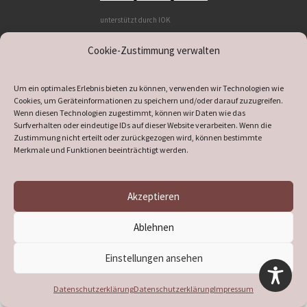
unterstützt durch IOK
Cookie-Zustimmung verwalten
Um ein optimales Erlebnis bieten zu können, verwenden wir Technologien wie
supported by
DÖ
IT
Cookies, um Geräteinformationen zu speichern und/oder darauf zuzugreifen.
Wenn diesen Technologien zugestimmt, können wir Daten wie das
Surfverhalten oder eindeutige IDs auf dieser Website verarbeiten. Wenn die
Zustimmung nicht erteilt oder zurückgezogen wird, können bestimmte
Merkmale und Funktionen beeinträchtigt werden.
© 2026
Heimatverein Verl
– Alle Rechte vorbehalten
Präsentiert von
WP
– Entworfen mit dem
Customizr-Theme
Akzeptieren
Ablehnen
Einstellungen ansehen
Datenschutzerklärung
Datenschutzerklärung
Impressum