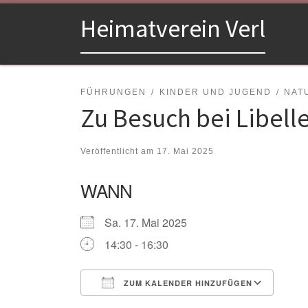
Zum Inhalt springen
Heimatverein Verl
FÜHRUNGEN
KINDER UND JUGEND
NAT
Zu Besuch bei Libelle
Veröffentlicht am
17. Mai 2025
WANN
Sa. 17. Mai 2025
14:30 - 16:30
ZUM KALENDER HINZUFÜGEN
ICS herunterladen
Goo