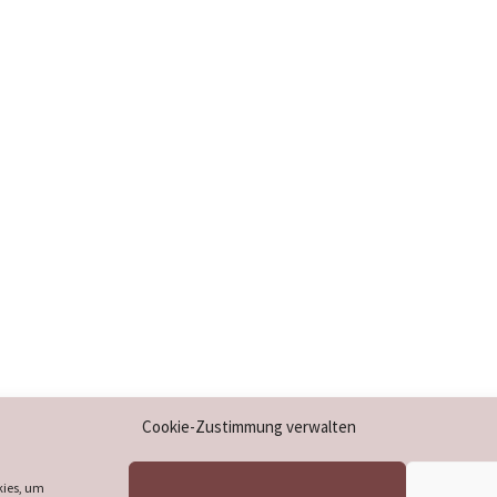
Impressum
Cookie-Zustimmung verwalten
Datenschutzerklärung
Cookie-Richtlinie (EU)
kies, um