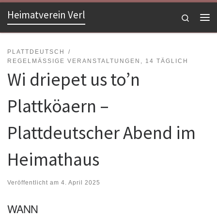
Heimatverein Verl
Zum Inhalt springen
Search
Me
PLATTDEUTSCH
REGELMÄSSIGE VERANSTALTUNGEN, 14 TÄGLICH
Wi driepet us to’n
Plattköaern –
Plattdeutscher Abend im
Heimathaus
Veröffentlicht am
4. April 2025
WANN