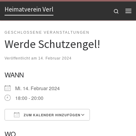
Heimatverein Verl
Zum Inhalt springen
Search
Me
GESCHLOSSENE VERANSTALTUNGEN
Werde Schutzengel!
Veröffentlicht am
14. Februar 2024
WANN
Mi. 14. Februar 2024
18:00 - 20:00
ZUM KALENDER HINZUFÜGEN
ICS herunterladen
Google Kalender
WO