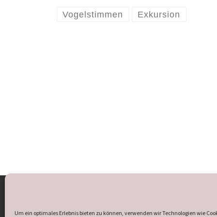
Vogelstimmen
Exkursion
Öffnungszeiten des Heimathauses:
Sonntag und Mittwoch
15:00 - 17:30 Uhr.
Um ein optimales Erlebnis bieten zu können, verwenden wir Technologien wie Coo