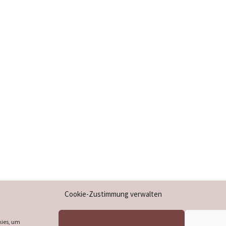
Impressum
Cookie-Zustimmung verwalten
Datenschutzerklärung
Cookie-Richtlinie (EU)
kies, um