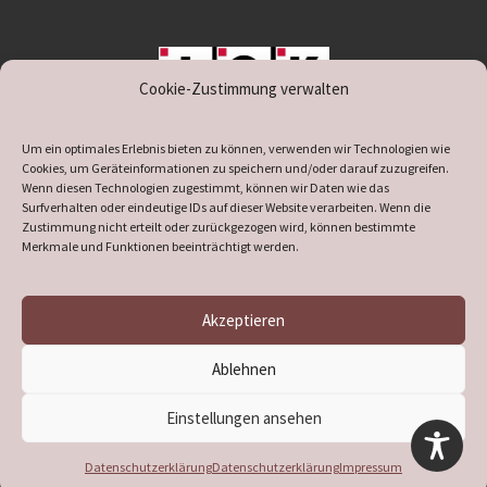
Cookie-Zustimmung verwalten
unterstützt durch IOK
Um ein optimales Erlebnis bieten zu können, verwenden wir Technologien wie
Cookies, um Geräteinformationen zu speichern und/oder darauf zuzugreifen.
Wenn diesen Technologien zugestimmt, können wir Daten wie das
Surfverhalten oder eindeutige IDs auf dieser Website verarbeiten. Wenn die
Zustimmung nicht erteilt oder zurückgezogen wird, können bestimmte
supported by
DÖ
IT
Merkmale und Funktionen beeinträchtigt werden.
Akzeptieren
© 2026
Heimatverein Verl
– Alle Rechte vorbehalten
Ablehnen
Präsentiert von
WP
– Entworfen mit dem
Customizr-Theme
Einstellungen ansehen
Datenschutzerklärung
Datenschutzerklärung
Impressum