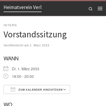
Heimatverein Verl
Zum Inhalt springen
Search
Me
INTERN
Vorstandssitzung
Veröffentlicht am
1. März 2033
WANN
Di. 1. März 2033
18:00 - 20:00
ZUM KALENDER HINZUFÜGEN
ICS herunterladen
Google Kalender
WO