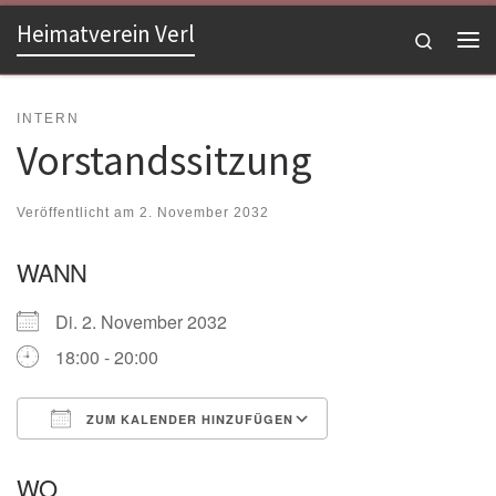
Heimatverein Verl
Zum Inhalt springen
Search
Me
INTERN
Vorstandssitzung
Veröffentlicht am
2. November 2032
WANN
Di. 2. November 2032
18:00 - 20:00
ZUM KALENDER HINZUFÜGEN
ICS herunterladen
Google Kalender
WO