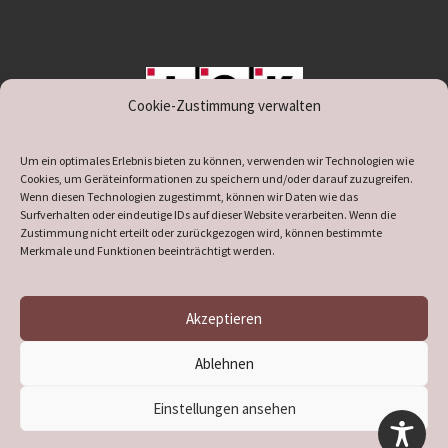
Cookie-Zustimmung verwalten
unterstützt durch IOK
Um ein optimales Erlebnis bieten zu können, verwenden wir Technologien wie
Cookies, um Geräteinformationen zu speichern und/oder darauf zuzugreifen.
Wenn diesen Technologien zugestimmt, können wir Daten wie das
Surfverhalten oder eindeutige IDs auf dieser Website verarbeiten. Wenn die
Zustimmung nicht erteilt oder zurückgezogen wird, können bestimmte
supported by
DÖ
IT
Merkmale und Funktionen beeinträchtigt werden.
Akzeptieren
© 2026
Heimatverein Verl
– Alle Rechte vorbehalten
Ablehnen
Präsentiert von
WP
– Entworfen mit dem
Customizr-Theme
Einstellungen ansehen