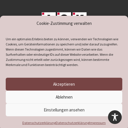
Cookie-Zustimmung verwalten
unterstützt durch IOK
Um ein optimales Erlebnis bieten zu können, verwenden wir Technologien wie
Cookies, um Geräteinformationen zu speichern und/oder darauf zuzugreifen.
Wenn diesen Technologien zugestimmt, können wir Daten wie das
Surfverhalten oder eindeutige IDs auf dieser Website verarbeiten. Wenn die
Zustimmung nicht erteilt oder zurückgezogen wird, können bestimmte
supported by
DÖ
IT
Merkmale und Funktionen beeinträchtigt werden.
Akzeptieren
© 2026
Heimatverein Verl
– Alle Rechte vorbehalten
Ablehnen
Präsentiert von
WP
– Entworfen mit dem
Customizr-Theme
Einstellungen ansehen
Datenschutzerklärung
Datenschutzerklärung
Impressum