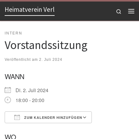
Heimatverein Verl
Zum Inhalt springen
Search
Me
INTERN
Vorstandssitzung
Veröffentlicht am
2. Juli 2024
WANN
Di. 2. Juli 2024
18:00 - 20:00
ZUM KALENDER HINZUFÜGEN
ICS herunterladen
Google Kalender
WO