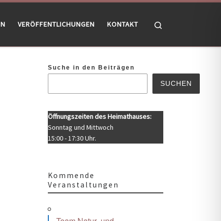
Search
EN
VERÖFFENTLICHUNGEN
KONTAKT
Suche in den Beiträgen
SUCHEN
Öffnungszeiten des Heimathauses:
Sonntag und Mittwoch
15:00 - 17:30 Uhr.
Kommende
Veranstaltungen
Office 365
Outlook Live
Team Natur- und