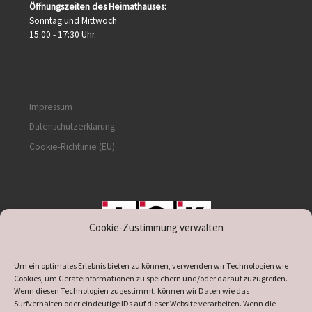
Öffnungszeiten des Heimathauses:
Sonntag und Mittwoch
15:00 - 17:30 Uhr.
Impressum
Datenschutzerklärung
Cookie-Richtlinie (EU)
Cookie-Zustimmung verwalten
unterstützt durch IOK
Um ein optimales Erlebnis bieten zu können, verwenden wir Technologien wie
Cookies, um Geräteinformationen zu speichern und/oder darauf zuzugreifen.
Wenn diesen Technologien zugestimmt, können wir Daten wie das
Surfverhalten oder eindeutige IDs auf dieser Website verarbeiten. Wenn die