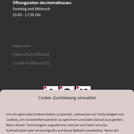
Öffnungszeiten des Heimathauses:
Sonntag und Mittwoch
15:00 - 17:30 Uhr.
Impressum
Datenschutzerklärung
Cookie-Richtlinie (EU)
Cookie-Zustimmung verwalten
unterstützt durch IOK
Um ein optimales Erlebnis bieten zu können, verwenden wir Technologien wie
Cookies, um Geräteinformationen zu speichern und/oder darauf zuzugreifen.
Wenn diesen Technologien zugestimmt, können wir Daten wie das
Surfverhalten oder eindeutige IDs auf dieser Website verarbeiten. Wenn die