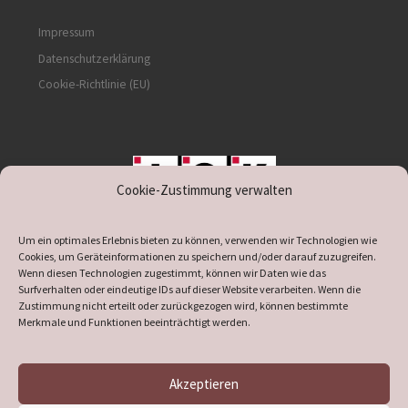
Impressum
Datenschutzerklärung
Cookie-Richtlinie (EU)
Cookie-Zustimmung verwalten
unterstützt durch IOK
Um ein optimales Erlebnis bieten zu können, verwenden wir Technologien wie
Cookies, um Geräteinformationen zu speichern und/oder darauf zuzugreifen.
Wenn diesen Technologien zugestimmt, können wir Daten wie das
Surfverhalten oder eindeutige IDs auf dieser Website verarbeiten. Wenn die
Zustimmung nicht erteilt oder zurückgezogen wird, können bestimmte
supported by
DÖ
IT
Merkmale und Funktionen beeinträchtigt werden.
Akzeptieren