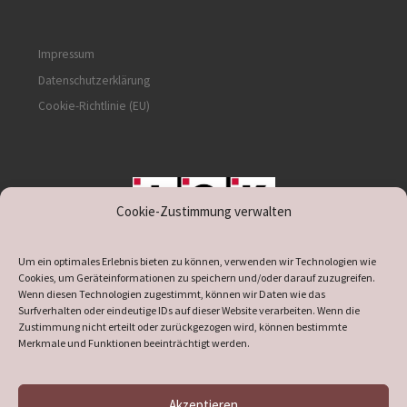
Impressum
Datenschutzerklärung
Cookie-Richtlinie (EU)
Cookie-Zustimmung verwalten
unterstützt durch IOK
Um ein optimales Erlebnis bieten zu können, verwenden wir Technologien wie
Cookies, um Geräteinformationen zu speichern und/oder darauf zuzugreifen.
Wenn diesen Technologien zugestimmt, können wir Daten wie das
Surfverhalten oder eindeutige IDs auf dieser Website verarbeiten. Wenn die
Zustimmung nicht erteilt oder zurückgezogen wird, können bestimmte
supported by
DÖ
IT
Merkmale und Funktionen beeinträchtigt werden.
Akzeptieren