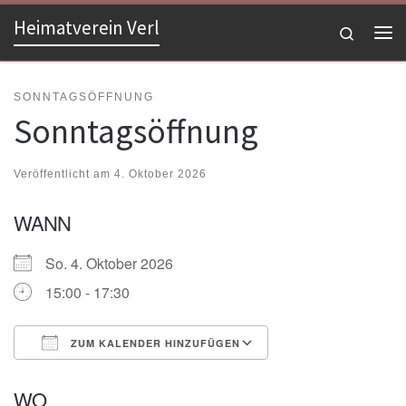
Heimatverein Verl
Zum Inhalt springen
Search
Me
SONNTAGSÖFFNUNG
Sonntagsöffnung
Veröffentlicht am
4. Oktober 2026
WANN
So. 4. Oktober 2026
15:00 - 17:30
ZUM KALENDER HINZUFÜGEN
ICS herunterladen
Google Kalender
WO