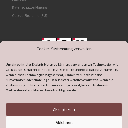
Datenschutzerklärung
Cookie-Richtlinie (EU)
Cookie-Zustimmung verwalten
unterstützt durch IOK
Um ein optimales Erlebnis bieten zu können, verwenden wir Technologien wie
Cookies, um Geräteinformationen zu speichern und/oder darauf zuzugreifen.
Wenn diesen Technologien zugestimmt, können wir Daten wie das
Surfverhalten oder eindeutige IDs auf dieser Website verarbeiten. Wenn die
Zustimmung nicht erteilt oder zurückgezogen wird, können bestimmte
supported by
DÖ
IT
Merkmale und Funktionen beeinträchtigt werden.
Akzeptieren
© 2026
Heimatverein Verl
– Alle Rechte vorbehalten
Ablehnen