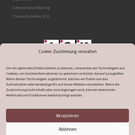
Datenschutzerklärung
Cookie-Richtlinie (EU)
Cookie-Zustimmung verwalten
unterstützt durch IOK
Um ein optimales Erlebnis bieten zu können, verwenden wir Technologien wie
Cookies, um Geräteinformationen zu speichern und/oder darauf zuzugreifen.
Wenn diesen Technologien zugestimmt, können wir Daten wie das
Surfverhalten oder eindeutige IDs auf dieser Website verarbeiten. Wenn die
Zustimmung nicht erteilt oder zurückgezogen wird, können bestimmte
supported by
DÖ
IT
Merkmale und Funktionen beeinträchtigt werden.
Akzeptieren
© 2026
Heimatverein Verl
– Alle Rechte vorbehalten
Ablehnen