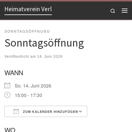
Heimatverein Verl
Zum Inhalt springen
Search
Me
SONNTAGSÖFFNUNG
Sonntagsöffnung
Veröffentlicht am
14. Juni 2026
WANN
So. 14. Juni 2026
15:00 - 17:30
ZUM KALENDER HINZUFÜGEN
ICS herunterladen
Google Kalender
WO