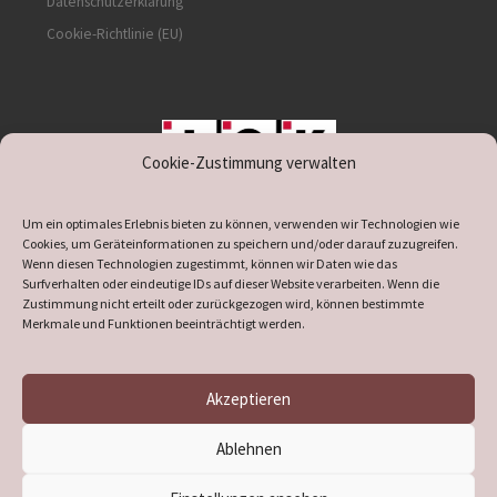
Datenschutzerklärung
Cookie-Richtlinie (EU)
Cookie-Zustimmung verwalten
unterstützt durch IOK
Um ein optimales Erlebnis bieten zu können, verwenden wir Technologien wie
Cookies, um Geräteinformationen zu speichern und/oder darauf zuzugreifen.
Wenn diesen Technologien zugestimmt, können wir Daten wie das
Surfverhalten oder eindeutige IDs auf dieser Website verarbeiten. Wenn die
Zustimmung nicht erteilt oder zurückgezogen wird, können bestimmte
supported by
DÖ
IT
Merkmale und Funktionen beeinträchtigt werden.
Akzeptieren
© 2026
Heimatverein Verl
– Alle Rechte vorbehalten
Ablehnen
Präsentiert von
WP
– Entworfen mit dem
Customizr-Theme