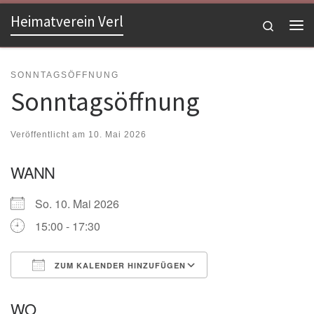
Heimatverein Verl
Zum Inhalt springen
Search
Me
SONNTAGSÖFFNUNG
Sonntagsöffnung
Veröffentlicht am
10. Mai 2026
WANN
So. 10. Mai 2026
15:00 - 17:30
ZUM KALENDER HINZUFÜGEN
ICS herunterladen
Google Kalender
WO