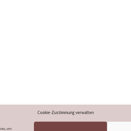
Impressum
Cookie-Zustimmung verwalten
Datenschutzerklärung
Cookie-Richtlinie (EU)
kies, um